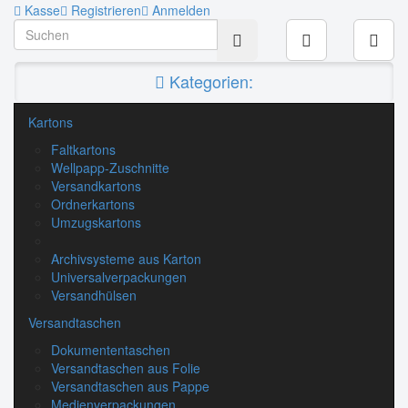
Kasse
Registrieren
Anmelden
Kategorien:
Kartons
Faltkartons
Wellpapp-Zuschnitte
Versandkartons
Ordnerkartons
Umzugskartons
Archivsysteme aus Karton
Universalverpackungen
Versandhülsen
Versandtaschen
Dokumententaschen
Versandtaschen aus Folie
Versandtaschen aus Pappe
Medienverpackungen