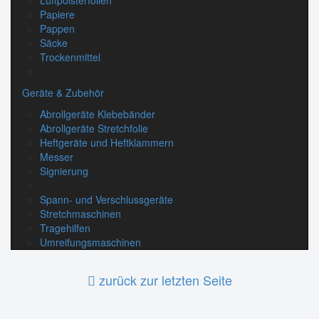
Luftpolsterfolien
Papiere
Pappen
Säcke
Trockenmittel
Geräte & Zubehör
Abrollgeräte Klebebänder
Abrollgeräte Stretchfolie
Heftgeräte und Heftklammern
Messer
Signierung
Spann- und Verschlussgeräte
Stretchmaschinen
Tragehilfen
Umreifungsmaschinen
zurück zur letzten Seite