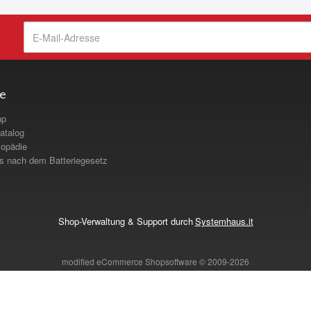
ce
ap
atalog
opädie
s nach dem Batteriegesetz
Shop-Verwaltung & Support durch
Systemhaus.it
mod
ified eCommerce Shopsoftware © 2009-2026