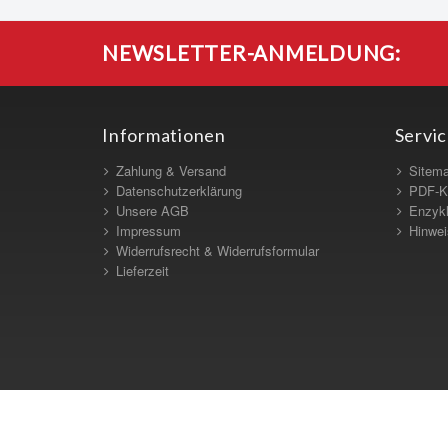
NEWSLETTER-ANMELDUNG:
Informationen
Servi
Zahlung & Versand
Sitem
Datenschutzerklärung
PDF-K
Unsere AGB
Enzykl
Impressum
Hinwei
Widerrufsrecht & Widerrufsformular
Lieferzeit