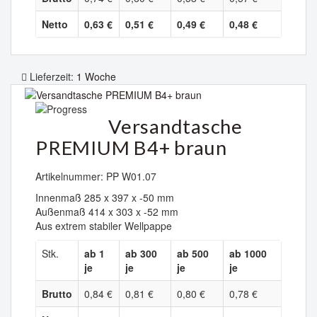
Netto
0,63 €
0,51 €
0,49 €
0,48 €
Lieferzeit:
1 Woche
Versandtasche
PREMIUM B4+ braun
Artikelnummer: PP W01.07
Innenmaß 285 x 397 x -50 mm
Außenmaß 414 x 303 x -52 mm
Aus extrem stabiler Wellpappe
Stk.
ab 1
ab 300
ab 500
ab 1000
je
je
je
je
Brutto
0,84 €
0,81 €
0,80 €
0,78 €