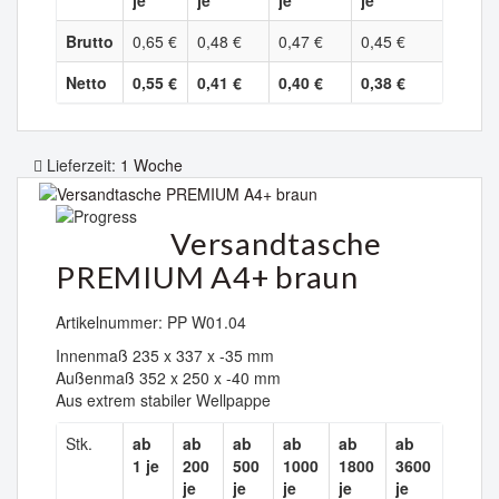
je
je
je
je
Brutto
0,65 €
0,48 €
0,47 €
0,45 €
Netto
0,55 €
0,41 €
0,40 €
0,38 €
Lieferzeit:
1 Woche
Versandtasche
PREMIUM A4+ braun
Artikelnummer: PP W01.04
Innenmaß 235 x 337 x -35 mm
Außenmaß 352 x 250 x -40 mm
Aus extrem stabiler Wellpappe
Stk.
ab
ab
ab
ab
ab
ab
1 je
200
500
1000
1800
3600
je
je
je
je
je