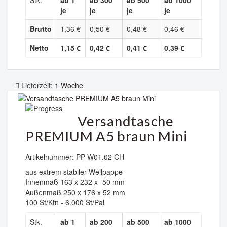
Stk.
ab 1
ab 300
ab 500
ab 1000
je
je
je
je
Brutto
1,36 €
0,50 €
0,48 €
0,46 €
Netto
1,15 €
0,42 €
0,41 €
0,39 €
Lieferzeit:
1 Woche
Versandtasche
PREMIUM A5 braun Mini
Artikelnummer: PP W01.02 CH
aus extrem stabiler Wellpappe
Innenmaß 163 x 232 x -50 mm
Außenmaß 250 x 176 x 52 mm
100 St/Ktn - 6.000 St/Pal
Stk.
ab 1
ab 200
ab 500
ab 1000