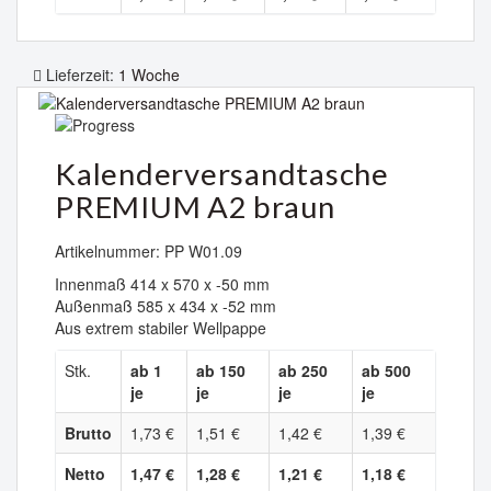
Lieferzeit:
1 Woche
Kalenderversandtasche
PREMIUM A2 braun
Artikelnummer: PP W01.09
Innenmaß 414 x 570 x -50 mm
Außenmaß 585 x 434 x -52 mm
Aus extrem stabiler Wellpappe
Stk.
ab 1
ab 150
ab 250
ab 500
je
je
je
je
Brutto
1,73 €
1,51 €
1,42 €
1,39 €
Netto
1,47 €
1,28 €
1,21 €
1,18 €