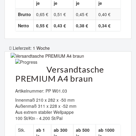
je
je
je
je
Brutto
0,65 €
0,51 €
0,45 €
0,40 €
Netto
0,55 €
0,43 €
0,38 €
0,34 €
Lieferzeit:
1 Woche
Versandtasche
PREMIUM A4 braun
Artikelnummer: PP W01.03
Innenmaß 210 x 282 x -50 mm
Außenmaß 311 x 228 x -52 mm
Aus extrem stabiler Wellpappe
100 St/Ktn - 4.200 St/Pal
Stk.
ab 1
ab 300
ab 500
ab 1000