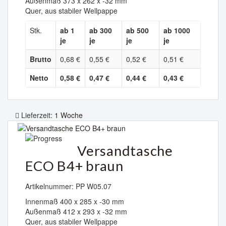
Außenmaß 373 x 262 x -32 mm
Quer, aus stabiler Wellpappe
Stk.
ab 1
ab 300
ab 500
ab 1000
je
je
je
je
Brutto
0,68 €
0,55 €
0,52 €
0,51 €
Netto
0,58 €
0,47 €
0,44 €
0,43 €
Lieferzeit:
1 Woche
Versandtasche
ECO B4+ braun
Artikelnummer: PP W05.07
Innenmaß 400 x 285 x -30 mm
Außenmaß 412 x 293 x -32 mm
Quer, aus stabiler Wellpappe