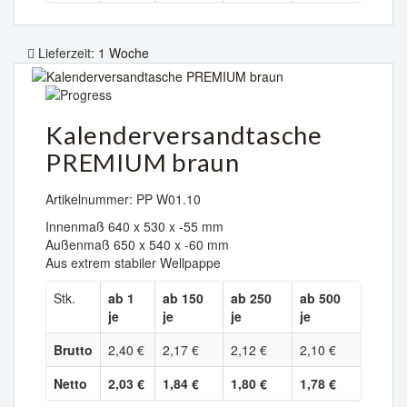
Lieferzeit:
1 Woche
Kalenderversandtasche
PREMIUM braun
Artikelnummer: PP W01.10
Innenmaß 640 x 530 x -55 mm
Außenmaß 650 x 540 x -60 mm
Aus extrem stabiler Wellpappe
Stk.
ab 1
ab 150
ab 250
ab 500
je
je
je
je
Brutto
2,40 €
2,17 €
2,12 €
2,10 €
Netto
2,03 €
1,84 €
1,80 €
1,78 €