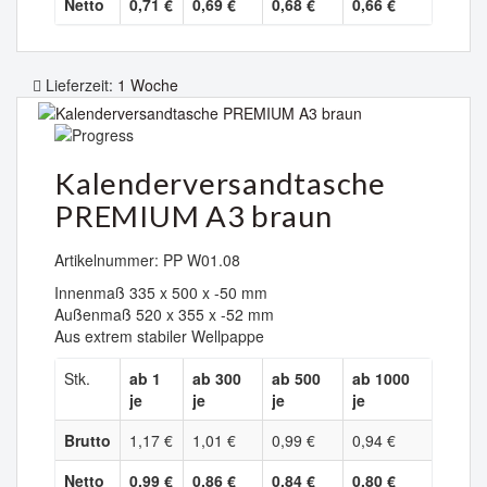
Netto
0,71 €
0,69 €
0,68 €
0,66 €
Lieferzeit:
1 Woche
Kalenderversandtasche
PREMIUM A3 braun
Artikelnummer: PP W01.08
Innenmaß 335 x 500 x -50 mm
Außenmaß 520 x 355 x -52 mm
Aus extrem stabiler Wellpappe
Stk.
ab 1
ab 300
ab 500
ab 1000
je
je
je
je
Brutto
1,17 €
1,01 €
0,99 €
0,94 €
Netto
0,99 €
0,86 €
0,84 €
0,80 €