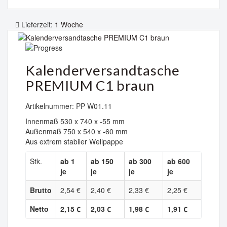
Lieferzeit:
1 Woche
Kalenderversandtasche
PREMIUM C1 braun
Artikelnummer: PP W01.11
Innenmaß 530 x 740 x -55 mm
Außenmaß 750 x 540 x -60 mm
Aus extrem stabiler Wellpappe
Stk.
ab 1
ab 150
ab 300
ab 600
je
je
je
je
Brutto
2,54 €
2,40 €
2,33 €
2,25 €
Netto
2,15 €
2,03 €
1,98 €
1,91 €