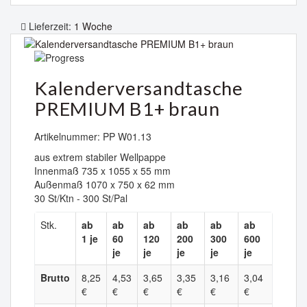
Lieferzeit:
1 Woche
Kalenderversandtasche
PREMIUM B1+ braun
Artikelnummer: PP W01.13
aus extrem stabiler Wellpappe
Innenmaß 735 x 1055 x 55 mm
Außenmaß 1070 x 750 x 62 mm
30 St/Ktn - 300 St/Pal
Stk.
ab
ab
ab
ab
ab
ab
1 je
60
120
200
300
600
je
je
je
je
je
Brutto
8,25
4,53
3,65
3,35
3,16
3,04
€
€
€
€
€
€