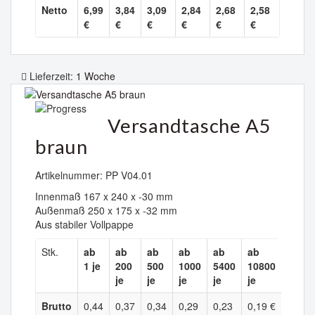
Netto
6,99
3,84
3,09
2,84
2,68
2,58
€
€
€
€
€
€
Lieferzeit:
1 Woche
Versandtasche A5
braun
Artikelnummer: PP V04.01
Innenmaß 167 x 240 x -30 mm
Außenmaß 250 x 175 x -32 mm
Aus stabiler Vollpappe
Stk.
ab
ab
ab
ab
ab
ab
1 je
200
500
1000
5400
10800
je
je
je
je
je
Brutto
0,44
0,37
0,34
0,29
0,23
0,19 €