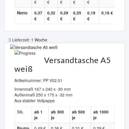
€
€
€
€
€
Netto
0,37
0,32
0,29
0,25
0,19
0,16 €
€
€
€
€
€
Lieferzeit:
1 Woche
Versandtasche A5
weiß
Artikelnummer: PP V02.01
Innenmaß 167 x 240 x -30 mm
Außenmaß 250 x 175 x -32 mm
Aus stabiler Vollpappe
Stk.
ab 1
ab 300
ab 500
ab 1000
je
je
je
je
Brutto
0,49 €
0,36 €
0,31 €
0,29 €