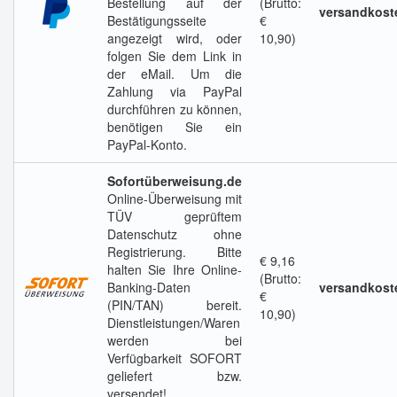
Bestellung auf der
(Brutto:
versandkoste
Bestätigungsseite
€
angezeigt wird, oder
10,90)
folgen Sie dem Link in
der eMail. Um die
Zahlung via PayPal
durchführen zu können,
benötigen Sie ein
PayPal-Konto.
Sofortüberweisung.de
Online-Überweisung mit
TÜV geprüftem
Datenschutz ohne
Registrierung. Bitte
€ 9,16
halten Sie Ihre Online-
(Brutto:
Banking-Daten
versandkoste
€
(PIN/TAN) bereit.
10,90)
Dienstleistungen/Waren
werden bei
Verfügbarkeit SOFORT
geliefert bzw.
versendet!