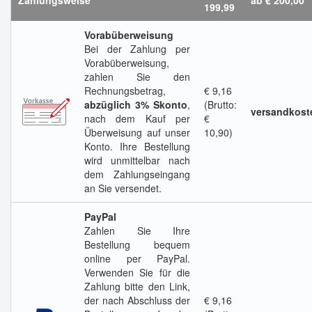
Zahlungsweise
ab € 200,00
199,99
Vorabüberweisung
Bei der Zahlung per
Vorabüberweisung,
zahlen Sie den
Rechnungsbetrag,
€ 9,16
abzüglich 3% Skonto
,
(Brutto:
versandkoste
nach dem Kauf per
€
Überweisung auf unser
10,90)
Konto. Ihre Bestellung
wird unmittelbar nach
dem Zahlungseingang
an Sie versendet.
PayPal
Zahlen Sie Ihre
Bestellung bequem
online per PayPal.
Verwenden Sie für die
Zahlung bitte den Link,
der nach Abschluss der
€ 9,16