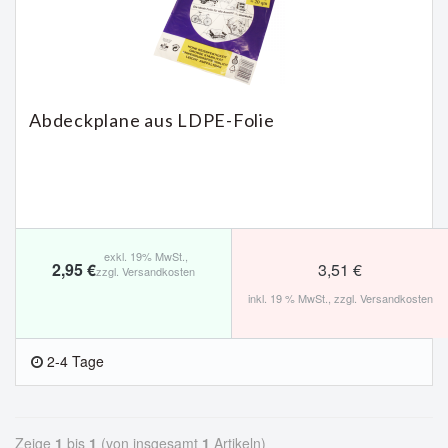
Abdeckplane aus LDPE-Folie
exkl. 19% MwSt.,
2,95 €
3,51 €
zzgl.
Versandkosten
inkl. 19 % MwSt.,
zzgl.
Versandkosten
2-4 Tage
Zeige
1
bis
1
(von insgesamt
1
Artikeln)