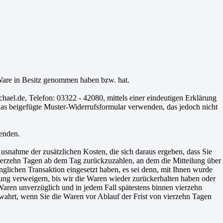
e Ware in Besitz genommen haben bzw. hat.
el.de, Telefon: 03322 - 42080, mittels einer eindeutigen Erklärung
r das beigefügte Muster-Widerrufsformular verwenden, das jedoch nicht
senden.
Ausnahme der zusätzlichen Kosten, die sich daraus ergeben, dass Sie
 vierzehn Tagen ab dem Tag zurückzuzahlen, an dem die Mitteilung über
nglichen Transaktion eingesetzt haben, es sei denn, mit Ihnen wurde
ung verweigern, bis wir die Waren wieder zurückerhalten haben oder
Waren unverzüglich und in jedem Fall spätestens binnen vierzehn
ewahrt, wenn Sie die Waren vor Ablauf der Frist von vierzehn Tagen