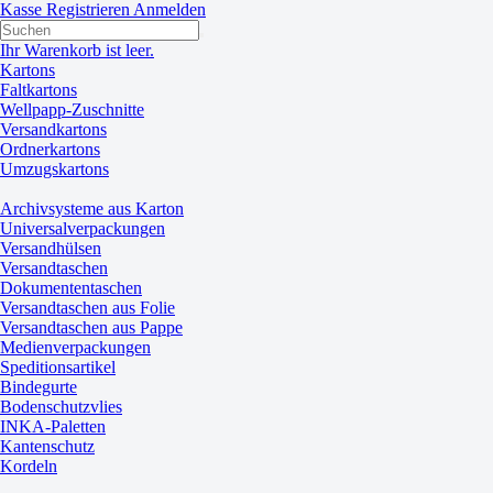
Kasse
Registrieren
Anmelden
Ihr Warenkorb ist leer.
Kartons
Faltkartons
Wellpapp-Zuschnitte
Versandkartons
Ordnerkartons
Umzugskartons
Archivsysteme aus Karton
Universalverpackungen
Versandhülsen
Versandtaschen
Dokumententaschen
Versandtaschen aus Folie
Versandtaschen aus Pappe
Medienverpackungen
Speditionsartikel
Bindegurte
Bodenschutzvlies
INKA-Paletten
Kantenschutz
Kordeln