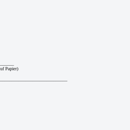
______
f Papier)
_____________________________