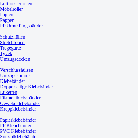
Luftpolsterfolien
Möbelroller
Papiere
Pappen
PP Umreifungsbänder
Schutzhüllen
Stretchfolien
Tragegurte
Tyvek
Umzugsdecken
Verschlusshülsen
Umzugskartons
Klebebänder
Doppelseitige Klebebänder
Etiketten
Filamentklebebänder
Gewebeklebebänder
Kreppklebebänder
Papierklebebänder
PP Klebebänder
PVC Klebebänder
Spezialklebebänder