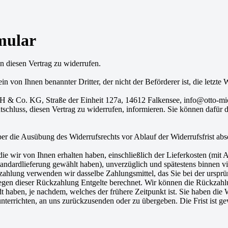
mular
 diesen Vertrag zu widerrufen.
in von Ihnen benannter Dritter, der nicht der Beförderer ist, die letzt
& Co. KG, Straße der Einheit 127a, 14612 Falkensee, info@otto-micha
Entschluss, diesen Vertrag zu widerrufen, informieren. Sie können dafü
über die Ausübung des Widerrufsrechts vor Ablauf der Widerrufsfrist ab
ie wir von Ihnen erhalten haben, einschließlich der Lieferkosten (mit 
 Standardlieferung gewählt haben), unverzüglich und spätestens binnen
kzahlung verwenden wir dasselbe Zahlungsmittel, das Sie bei der ursprü
wegen dieser Rückzahlung Entgelte berechnet. Wir können die Rückzahl
 haben, je nachdem, welches der frühere Zeitpunkt ist. Sie haben die 
nterrichten, an uns zurückzusenden oder zu übergeben. Die Frist ist g