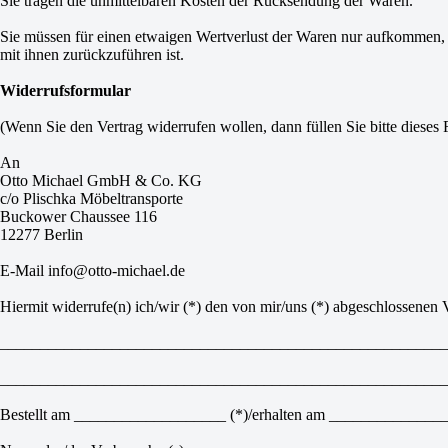
Sie tragen die unmittelbaren Kosten der Rücksendung der Waren.
Sie müssen für einen etwaigen Wertverlust der Waren nur aufkommen,
mit ihnen zurückzuführen ist.
Widerrufsformular
(Wenn Sie den Vertrag widerrufen wollen, dann füllen Sie bitte dieses
An
Otto Michael GmbH & Co. KG
c/o Plischka Möbeltransporte
Buckower Chaussee 116
12277 Berlin
E-Mail info@otto-michael.de
Hiermit widerrufe(n) ich/wir (*) den von mir/uns (*) abgeschlossenen 
________________________________________________________
________________________________________________________
Bestellt am ___________________ (*)/erhalten am ______________