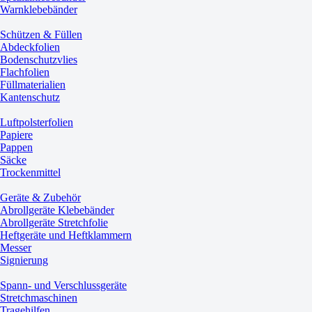
Warnklebebänder
Schützen & Füllen
Abdeckfolien
Bodenschutzvlies
Flachfolien
Füllmaterialien
Kantenschutz
Luftpolsterfolien
Papiere
Pappen
Säcke
Trockenmittel
Geräte & Zubehör
Abrollgeräte Klebebänder
Abrollgeräte Stretchfolie
Heftgeräte und Heftklammern
Messer
Signierung
Spann- und Verschlussgeräte
Stretchmaschinen
Tragehilfen