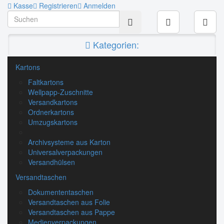
Kasse
Registrieren
Anmelden
Kategorien:
Kartons
Faltkartons
Wellpapp-Zuschnitte
Versandkartons
Ordnerkartons
Umzugskartons
Archivsysteme aus Karton
Universalverpackungen
Versandhülsen
Versandtaschen
Dokumententaschen
Versandtaschen aus Folie
Versandtaschen aus Pappe
Medienverpackungen