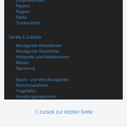
Luftpolsterfolien
Papiere
Pappen
Säcke
Trockenmittel
Geräte & Zubehör
Abrollgeräte Klebebänder
Abrollgeräte Stretchfolie
Heftgeräte und Heftklammern
Messer
Signierung
Spann- und Verschlussgeräte
Stretchmaschinen
Tragehilfen
Umreifungsmaschinen
zurück zur letzten Seite