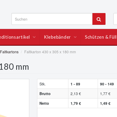
ditionsartikel
Klebebänder
Schützen & Fül
Faltkartons
Faltkarton 430 x 305 x 180 mm
x 180 mm
Stk.
1 - 89
90 - 149
Brutto
2,13 €
1,77 €
Netto
1,79 €
1,49 €