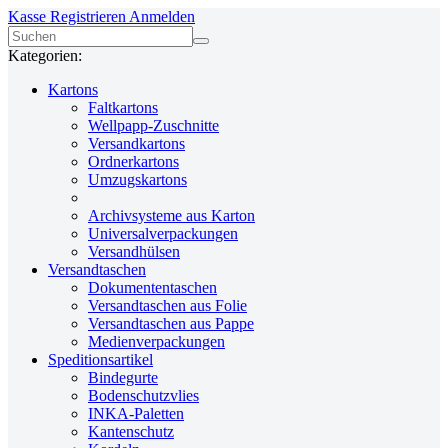
Kasse
Registrieren
Anmelden
Kategorien:
Kartons
Faltkartons
Wellpapp-Zuschnitte
Versandkartons
Ordnerkartons
Umzugskartons
Archivsysteme aus Karton
Universalverpackungen
Versandhülsen
Versandtaschen
Dokumententaschen
Versandtaschen aus Folie
Versandtaschen aus Pappe
Medienverpackungen
Speditionsartikel
Bindegurte
Bodenschutzvlies
INKA-Paletten
Kantenschutz