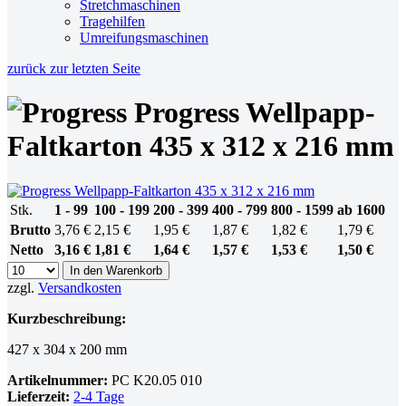
Stretchmaschinen
Tragehilfen
Umreifungsmaschinen
zurück zur letzten Seite
Progress Wellpapp-
Faltkarton 435 x 312 x 216 mm
Stk.
1 - 99
100 - 199
200 - 399
400 - 799
800 - 1599
ab 1600
Brutto
3,76 €
2,15 €
1,95 €
1,87 €
1,82 €
1,79 €
Netto
3,16 €
1,81 €
1,64 €
1,57 €
1,53 €
1,50 €
In den Warenkorb
zzgl.
Versandkosten
Kurzbeschreibung:
427 x 304 x 200 mm
Artikelnummer:
PC K20.05 010
Lieferzeit:
2-4 Tage