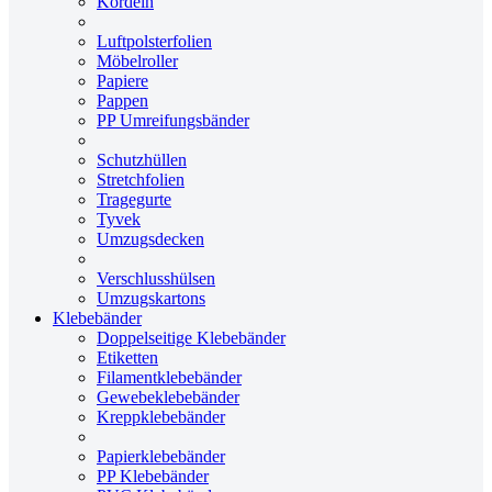
Kordeln
Luftpolsterfolien
Möbelroller
Papiere
Pappen
PP Umreifungsbänder
Schutzhüllen
Stretchfolien
Tragegurte
Tyvek
Umzugsdecken
Verschlusshülsen
Umzugskartons
Klebebänder
Doppelseitige Klebebänder
Etiketten
Filamentklebebänder
Gewebeklebebänder
Kreppklebebänder
Papierklebebänder
PP Klebebänder