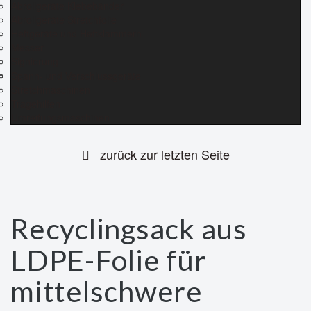
Abrollgeräte Klebebänder
Abrollgeräte Stretchfolie
Heftgeräte und Heftklammern
Messer
Signierung
Spann- und Verschlussgeräte
Stretchmaschinen
Tragehilfen
Umreifungsmaschinen
zurück zur letzten Seite
Recyclingsack aus
LDPE-Folie für
mittelschwere