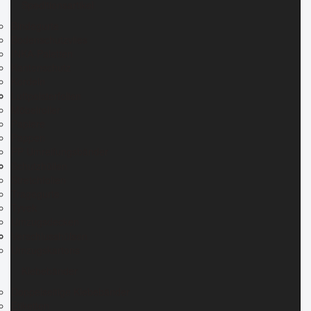
Speditionsartikel
Bindegurte
Bodenschutzvlies
INKA-Paletten
Kantenschutz
Kordeln
Luftpolsterfolien
Möbelroller
Papiere
Pappen
PP Umreifungsbänder
Schutzhüllen
Stretchfolien
Tragegurte
Tyvek
Umzugsdecken
Verschlusshülsen
Umzugskartons
Klebebänder
Doppelseitige Klebebänder
Etiketten