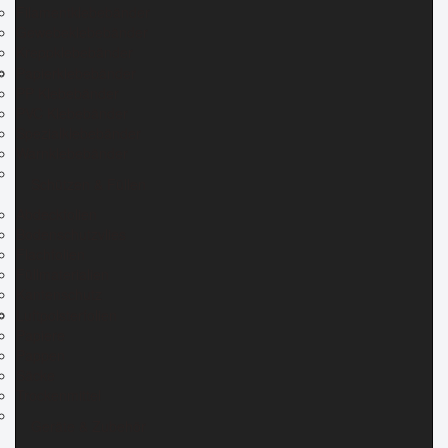
Filamentklebebänder
Gewebeklebebänder
Kreppklebebänder
Papierklebebänder
PP Klebebänder
PVC Klebebänder
Spezialklebebänder
Warnklebebänder
Schützen & Füllen
Abdeckfolien
Bodenschutzvlies
Flachfolien
Füllmaterialien
Kantenschutz
Luftpolsterfolien
Papiere
Pappen
Säcke
Trockenmittel
Geräte & Zubehör