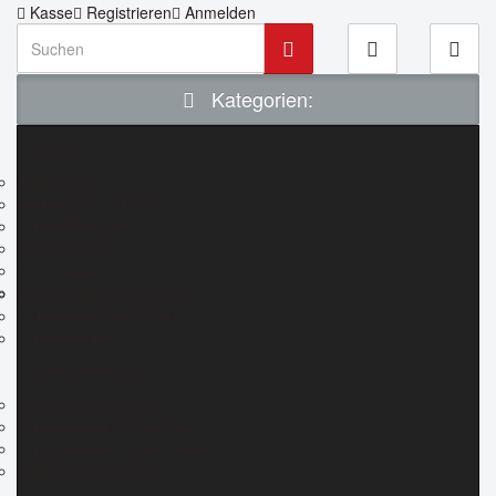
Kasse
Registrieren
Anmelden
Kategorien:
Kartons
Faltkartons
Wellpapp-Zuschnitte
Versandkartons
Ordnerkartons
Umzugskartons
Archivsysteme aus Karton
Universalverpackungen
Versandhülsen
Versandtaschen
Dokumententaschen
Versandtaschen aus Folie
Versandtaschen aus Pappe
Medienverpackungen