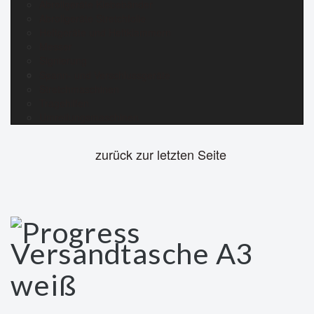
Abrollgeräte Klebebänder
Abrollgeräte Stretchfolie
Heftgeräte und Heftklammern
Messer
Signierung
Spann- und Verschlussgeräte
Stretchmaschinen
Tragehilfen
Umreifungsmaschinen
zurück zur letzten Seite
Versandtasche A3
weiß