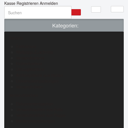
Kasse
Registrieren
Anmelden
Kategorien:
Kartons
Faltkartons
Wellpapp-Zuschnitte
Versandkartons
Ordnerkartons
Umzugskartons
Archivsysteme aus Karton
Universalverpackungen
Versandhülsen
Versandtaschen
Dokumententaschen
Versandtaschen aus Folie
Versandtaschen aus Pappe
Medienverpackungen