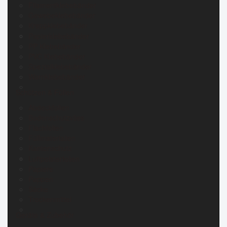
Filamentklebebänder
Gewebeklebebänder
Kreppklebebänder
Papierklebebänder
PP Klebebänder
PVC Klebebänder
Spezialklebebänder
Warnklebebänder
Schützen & Füllen
Abdeckfolien
Bodenschutzvlies
Flachfolien
Füllmaterialien
Kantenschutz
Luftpolsterfolien
Papiere
Pappen
Säcke
Trockenmittel
Geräte & Zubehör