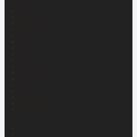
Speditionsartikel
Bindegurte
Bodenschutzvlies
INKA-Paletten
Kantenschutz
Kordeln
Luftpolsterfolien
Möbelroller
Papiere
Pappen
PP Umreifungsbänder
Schutzhüllen
Stretchfolien
Tragegurte
Tyvek
Umzugsdecken
Verschlusshülsen
Umzugskartons
Klebebänder
Doppelseitige Klebebänder
Etiketten